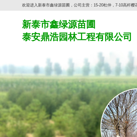
欢迎进入新泰市鑫绿源苗圃，公司主营：15-20杜仲，7-10高杆樱花
新泰市鑫绿源苗圃
泰安鼎浩园林工程有限公司