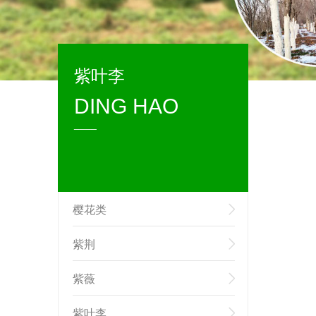
紫叶李
DING HAO
____
樱花类
紫荆
紫薇
紫叶李