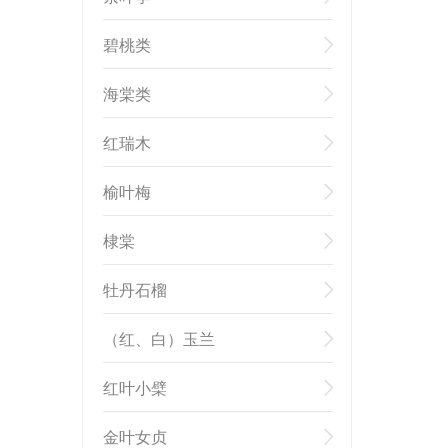
碧桃类
海棠类
红瑞木
榆叶梅
棣棠
牡丹石榴
（红、白）玉兰
红叶小檗
金叶女贞