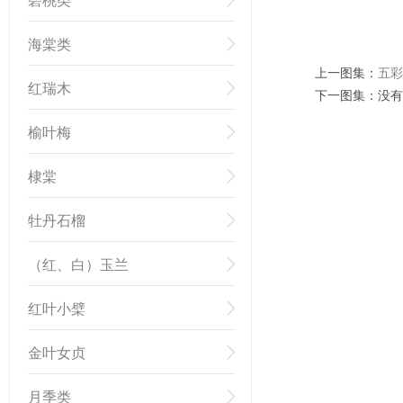
碧桃类
海棠类
上一图集：
五彩
红瑞木
下一图集：没有
榆叶梅
棣棠
牡丹石榴
（红、白）玉兰
红叶小檗
金叶女贞
月季类