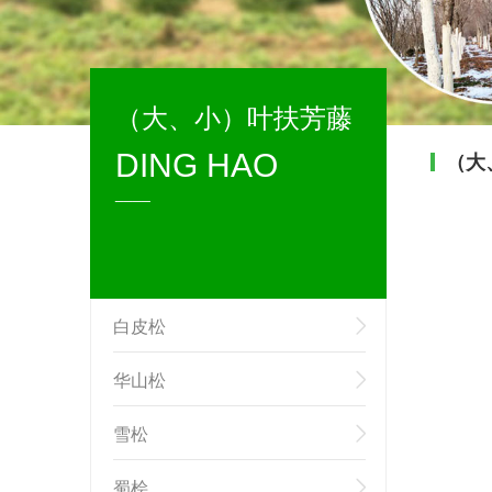
（大、小）叶扶芳藤
DING HAO
（大
芳藤
____
白皮松
华山松
雪松
蜀桧