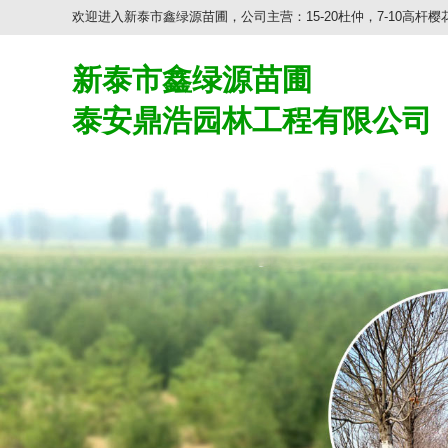
欢迎进入新泰市鑫绿源苗圃，公司主营：15-20杜仲，7-10高杆樱花
新泰市鑫绿源苗圃
泰安鼎浩园林工程有限公司