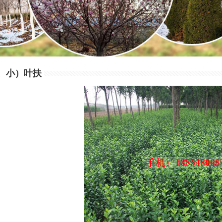
、小）叶扶