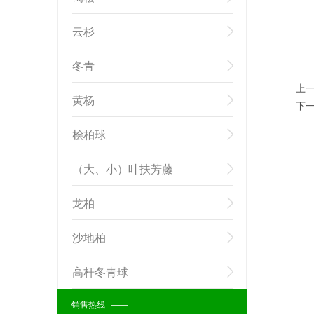
云杉
冬青
上
黄杨
下
桧柏球
（大、小）叶扶芳藤
龙柏
沙地柏
高杆冬青球
销售热线 ——